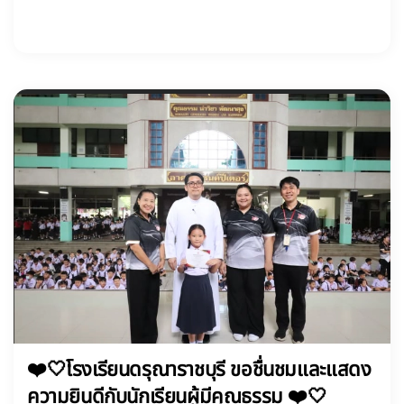
❤️🤍โรงเรียนดรุณาราชบุรี ขอชื่นชมและแสดง
ความยินดีกับนักเรียนผู้มีคุณธรรม ❤️🤍