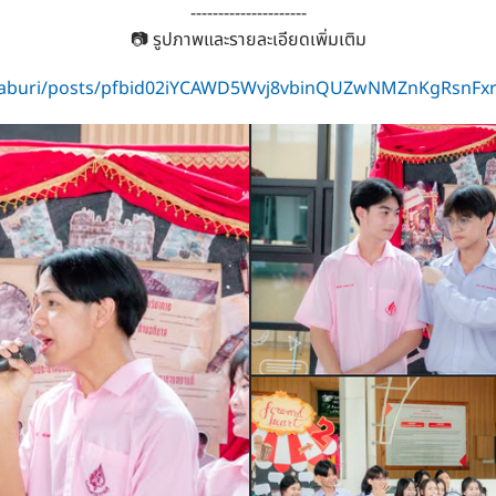
---------------------
📷 รูปภาพและรายละเอียดเพิ่มเติม
chaburi/posts/pfbid02iYCAWD5Wvj8vbinQUZwNMZnKgRsnFx