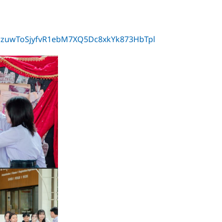
rzuwToSjyfvR1ebM7XQ5Dc8xkYk873HbTpl