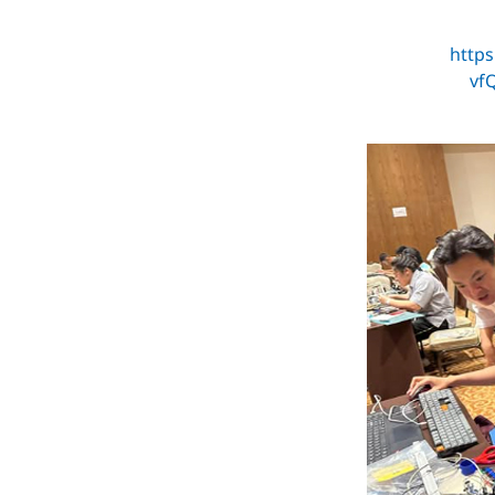
http
vf