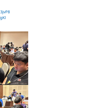
3jvP8
gKl