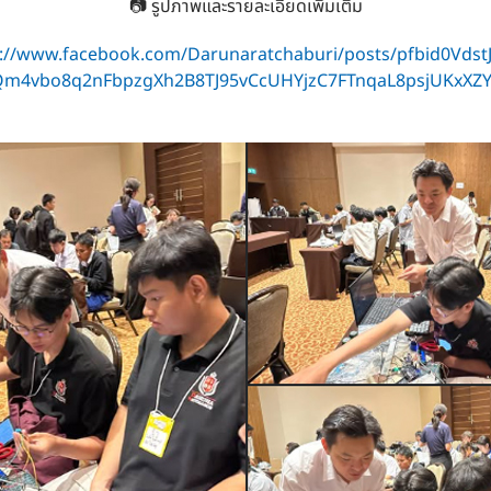
📷 รูปภาพและรายละเอียดเพิ่มเติม
s://www.facebook.com/Darunaratchaburi/posts/pfbid0VdstJ
Qm4vbo8q2nFbpzgXh2B8TJ95vCcUHYjzC7FTnqaL8psjUKxXZY